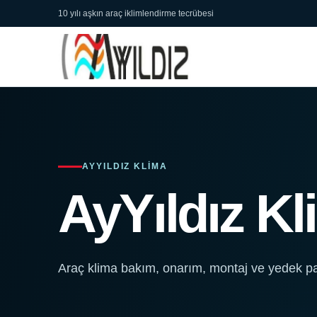
10 yılı aşkın araç iklimlendirme tecrübesi
AYYILDIZ KLIMA
AyYıldız K
Araç klima bakım, onarım, montaj ve yedek pa