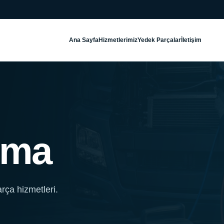
Ana Sayfa
Hizmetlerimiz
Yedek Parçalar
İletişim
lima
rça hizmetleri.